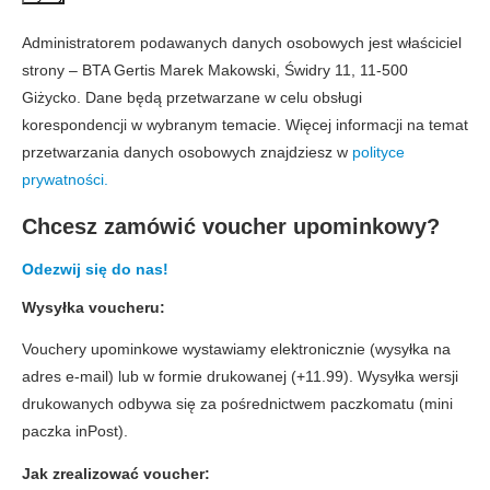
Administratorem podawanych danych osobowych jest właściciel
strony – BTA Gertis Marek Makowski, Świdry 11, 11-500
Giżycko. Dane będą przetwarzane w celu obsługi
korespondencji w wybranym temacie. Więcej informacji na temat
przetwarzania danych osobowych znajdziesz w
polityce
prywatności.
Chcesz zamówić voucher upominkowy?
Odezwij się do nas!
Wysyłka voucheru:
Zgody i prywatność
Wybierz, jakie dane mogą być wykorzystywane
Vouchery upominkowe wystawiamy elektronicznie (wysyłka na
przez stronę w celu poprawnego działania,
adres e-mail) lub w formie drukowanej (+11.99). Wysyłka wersji
analityki i personalizacji treści.
drukowanych odbywa się za pośrednictwem paczkomatu (mini
paczka inPost).
Podstawowe funkcje strony
Niezbędne dane wymagane do
Jak zrealizować voucher:
poprawnego działania strony