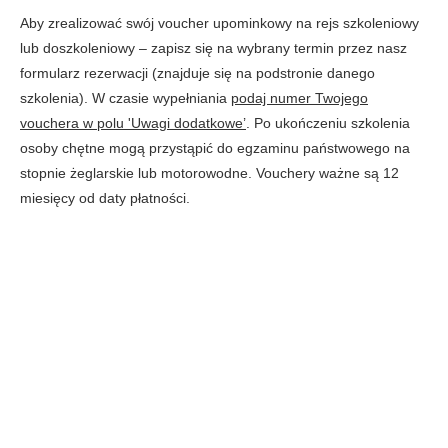
internetowej.
Aby zrealizować swój voucher upominkowy na rejs szkoleniowy
lub doszkoleniowy – zapisz się na wybrany termin przez nasz
Przechowywanie i odczytywanie
danych
formularz rezerwacji (znajduje się na podstronie danego
Zezwól na wykorzystywanie plików
szkolenia). W czasie wypełniania
podaj numer Twojego
cookies do analityki i reklam Google.
vouchera w polu 'Uwagi dodatkowe’
. Po ukończeniu szkolenia
osoby chętne mogą przystąpić do egzaminu państwowego na
Wyświetlanie spersonalizowanych
treści
stopnie żeglarskie lub motorowodne. Vouchery ważne są 12
Zezwól na wyświetlanie reklam
miesięcy od daty płatności.
dopasowanych do Twoich
zainteresowań
Przesyłanie zgromadzonych danych
Zezwól na wykorzystywanie danych w
celach analitycznych i reklamowych.
Akceptuję wszystkie zgody
Zapisz wybrane zgody
Twoje dane są bezpieczne. Szczegóły w naszej polityce prywatności.