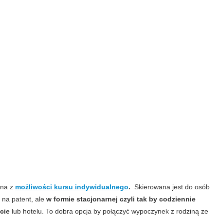
dna z
możliwości kursu indywidualnego
.
Skierowana jest do osób
 na patent, ale
w formie stacjonarnej czyli tak by codziennie
cie
lub hotelu. To dobra opcja by połączyć wypoczynek z rodziną ze