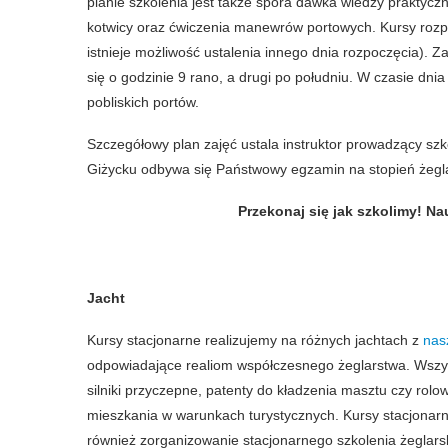
planie szkolenia jest także spora dawka wiedzy praktycz
kotwicy oraz ćwiczenia manewrów portowych. Kursy roz
istnieje możliwość ustalenia innego dnia rozpoczęcia). 
się o godzinie 9 rano, a drugi po południu. W czasie dn
pobliskich portów.
Szczegółowy plan zajęć ustala instruktor prowadzący szk
Giżycku odbywa się Państwowy egzamin na stopień żegla
Przekonaj się jak szkolimy! N
Ak
Jacht
Kursy stacjonarne realizujemy na różnych jachtach z
nasz
odpowiadające realiom współczesnego żeglarstwa. Wszys
silniki przyczepne, patenty do kładzenia masztu czy rol
mieszkania w warunkach turystycznych. Kursy stacjonarne
również zorganizowanie stacjonarnego szkolenia żeglar