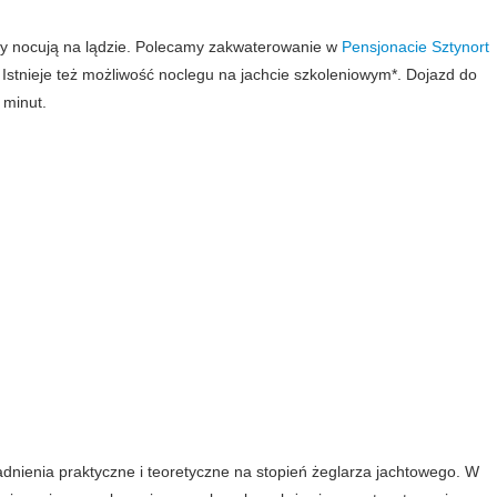
icy nocują na lądzie. Polecamy zakwaterowanie w
Pensjonacie Sztynort
Istnieje też możliwość noclegu na jachcie szkoleniowym*. Dojazd do
 minut.
Zgody i prywatność
Wybierz, jakie dane mogą być wykorzystywane przez stronę w celu
poprawnego działania, analityki i personalizacji treści.
Podstawowe funkcje strony
Niezbędne dane wymagane do poprawnego działania strony
internetowej.
Przechowywanie i odczytywanie danych
Zezwól na wykorzystywanie plików cookies do analityki i reklam
Google.
dnienia praktyczne i teoretyczne na stopień żeglarza jachtowego. W