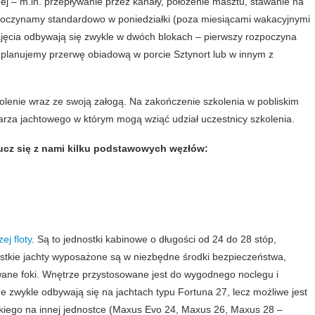
nej – m.in. przepływanie przez kanały, położenie masztu, stawanie na
Wyświetlanie spersonalizowanych treści
poczynamy standardowo w poniedziałki (poza miesiącami wakacyjnymi
Zezwól na wyświetlanie reklam dopasowanych do Twoich
Zajęcia odbywają się zwykle w dwóch blokach – pierwszy rozpoczyna
zainteresowań
ia planujemy przerwę obiadową w porcie Sztynort lub w innym z
Przesyłanie zgromadzonych danych
Zezwól na wykorzystywanie danych w celach analitycznych i
reklamowych.
olenie wraz ze swoją załogą. Na zakończenie szkolenia w pobliskim
rza jachtowego w którym mogą wziąć udział uczestnicy szkolenia.
Akceptuję wszystkie zgody
aucz się z nami kilku podstawowych węzłów:
Zapisz wybrane zgody
Twoje dane są bezpieczne. Szczegóły w naszej polityce prywatności.
ademia węzłów
ej floty
. Są to jednostki kabinowe o długości od 24 do 28 stóp,
tkie jachty wyposażone są w niezbędne środki bezpieczeństwa,
owane foki. Wnętrze przystosowane jest do wygodnego noclegu i
 zwykle odbywają się na jachtach typu Fortuna 27, lecz możliwe jest
skiego na innej jednostce (Maxus Evo 24, Maxus 26, Maxus 28 –