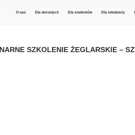
O nas
Dla dorosłych
Dla studentów
Dla młodzieży
NARNE SZKOLENIE ŻEGLARSKIE – S