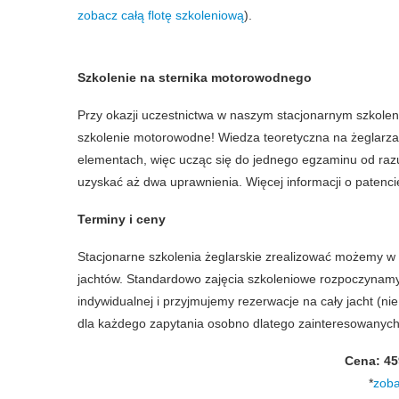
zobacz całą flotę szkoleniową
).
Ja
Szkolenie na sternika motorowodnego
Przy okazji uczestnictwa w naszym stacjonarnym szkolen
szkolenie motorowodne! Wiedza teoretyczna na żeglarza
elementach, więc ucząc się do jednego egzaminu od razu
uzyskać aż dwa uprawnienia. Więcej informacji o paten
Terminy i ceny
Stacjonarne szkolenia żeglarskie zrealizować możemy w
jachtów. Standardowo zajęcia szkoleniowe rozpoczynamy 
indywidualnej i przyjmujemy rezerwacje na cały jacht (n
dla każdego zapytania osobno dlatego zainteresowanyc
Cena: 459
*
zoba