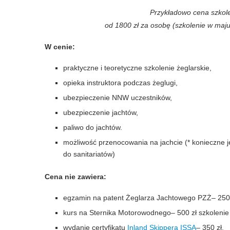
Przykładowo cena szkole
od 1800 zł za osobę (szkolenie w maju
W cenie:
praktyczne i teoretyczne szkolenie żeglarskie,
opieka instruktora podczas żeglugi,
ubezpieczenie NNW uczestników,
ubezpieczenie jachtów,
paliwo do jachtów.
możliwość przenocowania na jachcie (* konieczne j
do sanitariatów)
Cena nie zawiera:
egzamin na patent Żeglarza Jachtowego PZŻ– 250 zł
kurs na Sternika Motorowodnego– 500 zł szkolenie 
wydanie certyfikatu
Inland Skippera ISSA
– 350 zł,