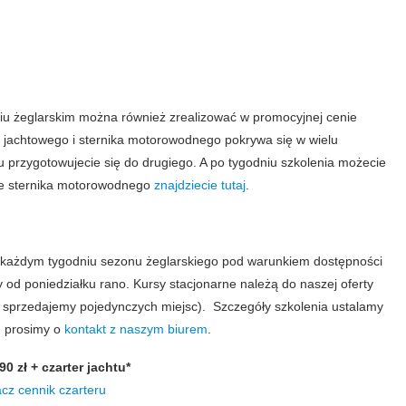
chty szkoleniowe
iu żeglarskim można również zrealizować w promocyjnej cenie
 jachtowego i sternika motorowodnego pokrywa się w wielu
 przygotowujecie się do drugiego. A po tygodniu szkolenia możecie
cie sternika motorowodnego
znajdziecie tutaj
.
 każdym tygodniu sezonu żeglarskiego pod warunkiem dostępności
od poniedziałku rano. Kursy stacjonarne należą do naszej oferty
ie sprzedajemy pojedynczych miejsc). Szczegóły szkolenia ustalamy
h prosimy o
kontakt z naszym biurem
.
0 zł + czarter jachtu*
cz cennik czarteru