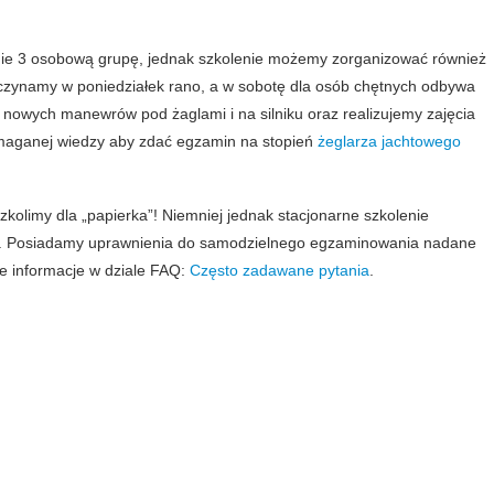
nie 3 osobową grupę, jednak szkolenie możemy zorganizować również
oczynamy w poniedziałek rano, a w sobotę dla osób chętnych odbywa
nowych manewrów pod żaglami i na silniku oraz realizujemy zajęcia
ymaganej wiedzy aby zdać egzamin na stopień
żeglarza jachtowego
szkolimy dla „papierka”! Niemniej jednak stacjonarne szkolenie
. Posiadamy uprawnienia do samodzielnego egzaminowania nadane
we informacje w dziale FAQ:
Często zadawane pytania
.