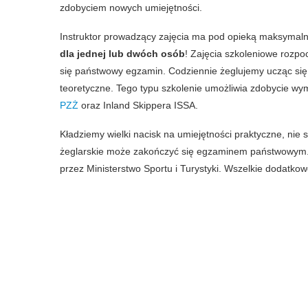
zdobyciem nowych umiejętności.
Instruktor prowadzący zajęcia ma pod opieką maksymal
dla jednej lub dwóch osób
! Zajęcia szkoleniowe rozp
się państwowy egzamin. Codziennie żeglujemy ucząc się 
teoretyczne. Tego typu szkolenie umożliwia zdobycie w
PZŻ
oraz Inland Skippera ISSA.
Kładziemy wielki nacisk na umiejętności praktyczne, nie 
żeglarskie może zakończyć się egzaminem państwowym
przez Ministerstwo Sportu i Turystyki. Wszelkie dodatko
Przejdź do cennika
Poproś o ofertę