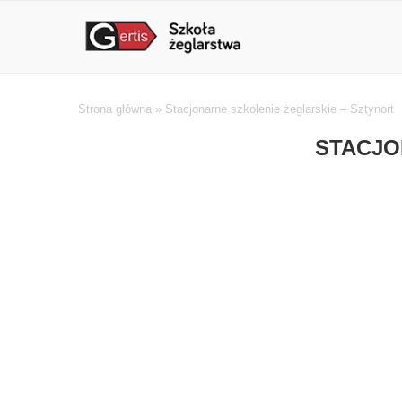
Strona główna
»
Stacjonarne szkolenie żeglarskie – Sztynort
STACJO