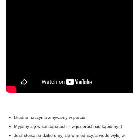
Brudne naczynia zmywamy w porcie!
Myjemy się w sanitariatach – w jeziorach się kąpiemy :)
Jeśli stoisz na dziko umyj się w miednicy, a wodę wylej w