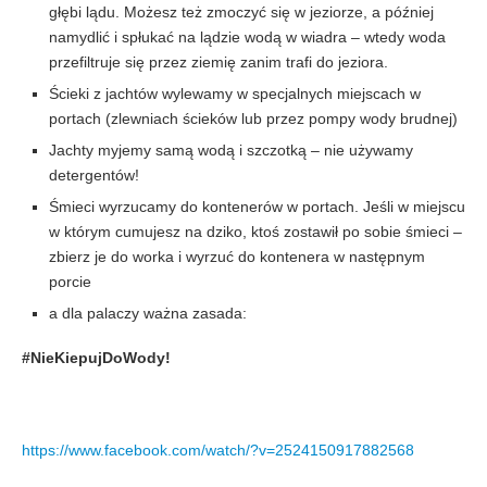
głębi lądu. Możesz też zmoczyć się w jeziorze, a później
namydlić i spłukać na lądzie wodą w wiadra – wtedy woda
przefiltruje się przez ziemię zanim trafi do jeziora.
Ścieki z jachtów wylewamy w specjalnych miejscach w
portach (zlewniach ścieków lub przez pompy wody brudnej)
Jachty myjemy samą wodą i szczotką – nie używamy
detergentów!
Śmieci wyrzucamy do kontenerów w portach. Jeśli w miejscu
w którym cumujesz na dziko, ktoś zostawił po sobie śmieci –
zbierz je do worka i wyrzuć do kontenera w następnym
porcie
a dla palaczy ważna zasada:
#NieKiepujDoWody!
https://www.facebook.com/watch/?v=2524150917882568