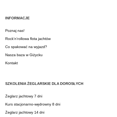
Zgody i prywatność
Wybierz, jakie dane mogą być wykorzystywane
przez stronę w celu poprawnego działania,
INFORMACJE
analityki i personalizacji treści.
Poznaj nas!
Podstawowe funkcje strony
Rock’n’rollowa flota jachtów
Niezbędne dane wymagane do
Co spakować na wyjazd?
poprawnego działania strony
internetowej.
Nasza baza w Giżycku
Przechowywanie i odczytywanie
Kontakt
danych
Zezwól na wykorzystywanie plików
cookies do analityki i reklam Google.
SZKOLENIA ŻEGLARSKIE DLA DOROSŁYCH
Wyświetlanie spersonalizowanych
treści
Żeglarz jachtowy 7 dni
Zezwól na wyświetlanie reklam
dopasowanych do Twoich
Kurs stacjonarno-wędrowny 8 dni
zainteresowań
Żeglarz jachtowy 14 dni