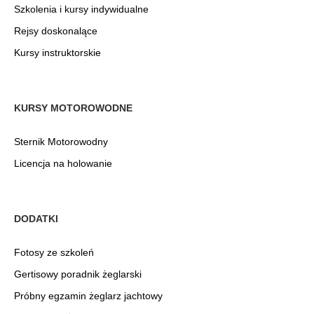
Przesyłanie zgromadzonych danych
Szkolenia i kursy indywidualne
Zezwól na wykorzystywanie danych w
celach analitycznych i reklamowych.
Rejsy doskonalące
Kursy instruktorskie
Akceptuję wszystkie zgody
Zapisz wybrane zgody
KURSY MOTOROWODNE
Twoje dane są bezpieczne. Szczegóły w naszej polityce prywatności.
Sternik Motorowodny
Licencja na holowanie
DODATKI
Fotosy ze szkoleń
Gertisowy poradnik żeglarski
Próbny egzamin żeglarz jachtowy