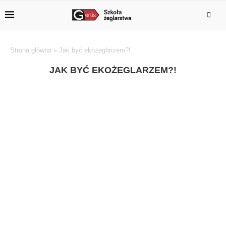
Strona główna
»
Jak być ekożeglarzem?!
JAK BYĆ EKOŻEGLARZEM?!